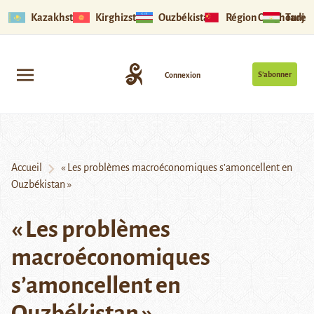
Kazakhstan
Kirghizstan
Ouzbékistan
Région Ouïghoure
Tadjik
S’abonner
Connexion
Accueil
« Les problèmes macroéconomiques s’amoncellent en
Ouzbékistan »
« Les problèmes
macroéconomiques
s’amoncellent en
Ouzbékistan »