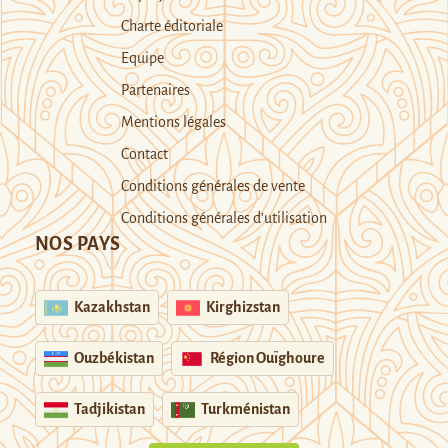
Charte éditoriale
Equipe
Partenaires
Mentions légales
Contact
Conditions générales de vente
Conditions générales d’utilisation
NOS PAYS
Kazakhstan
Kirghizstan
Ouzbékistan
Région Ouïghoure
Tadjikistan
Turkménistan