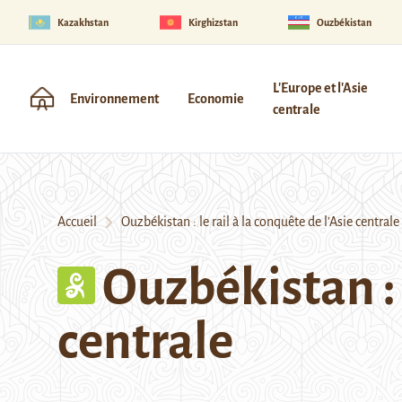
Kazakhstan
Kirghizstan
Ouzbékistan
L'Europe et l'Asie
Environnement
Economie
centrale
Accueil
Ouzbékistan : le rail à la conquête de l’Asie centrale
Ouzbékistan : l
centrale