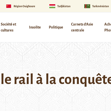
Région Ouïghoure
Tadjikistan
Turkménistan
Société et
Carnets d’Asie
Ach
Insolite
Politique
cultures
centrale
Phot
e rail à la conquête