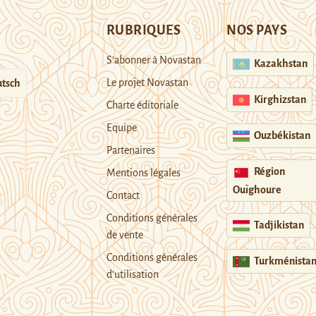
RUBRIQUES
NOS PAYS
S’abonner à Novastan
Kazakhstan
Le projet Novastan
tsch
Kirghizstan
Charte éditoriale
Equipe
Ouzbékistan
Partenaires
Région
Mentions légales
Ouïghoure
Contact
Conditions générales
Tadjikistan
de vente
Conditions générales
Turkménista
d’utilisation