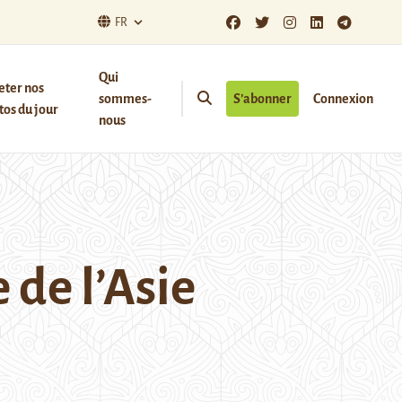
FR
Qui
eter nos
sommes-
S’abonner
Connexion
os du jour
nous
 de l’Asie