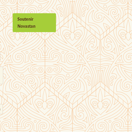
Soutenir
Novastan
n