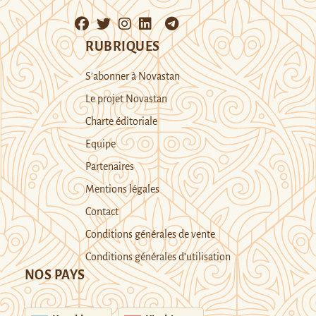
RUBRIQUES
S’abonner à Novastan
Le projet Novastan
Charte éditoriale
Equipe
Partenaires
Mentions légales
Contact
Conditions générales de vente
Conditions générales d’utilisation
NOS PAYS