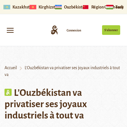
Kazakhstan
Kirghizstan
Ouzbékistan
Région Ouïghoure
Tadjik
S’abonner
Connexion
Accueil
L’Ouzbékistan va privatiser ses joyaux industriels à tout
va
L’Ouzbékistan va
privatiser ses joyaux
industriels à tout va