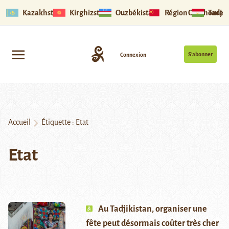
Kazakhstan
Kirghizstan
Ouzbékistan
Région Ouïghoure
Tadjik
S’abonner
Connexion
Accueil
Étiquette :
Etat
Etat
Au Tadjikistan, organiser une
fête peut désormais coûter très cher