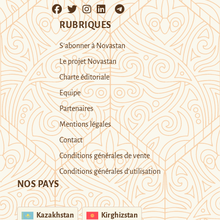
RUBRIQUES
S’abonner à Novastan
Le projet Novastan
Charte éditoriale
Equipe
Partenaires
Mentions légales
Contact
Conditions générales de vente
Conditions générales d’utilisation
NOS PAYS
Kazakhstan
Kirghizstan