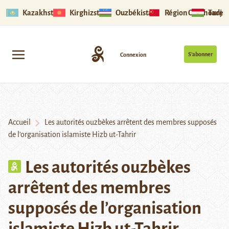
Kazakhstan
Kirghizstan
Ouzbékistan
Région Ouïghoure
Tadjik
S’abonner
Connexion
Accueil
Les autorités ouzbèkes arrêtent des membres supposés
de l’organisation islamiste Hizb ut-Tahrir
Les autorités ouzbèkes
arrêtent des membres
supposés de l’organisation
islamiste Hizb ut-Tahrir