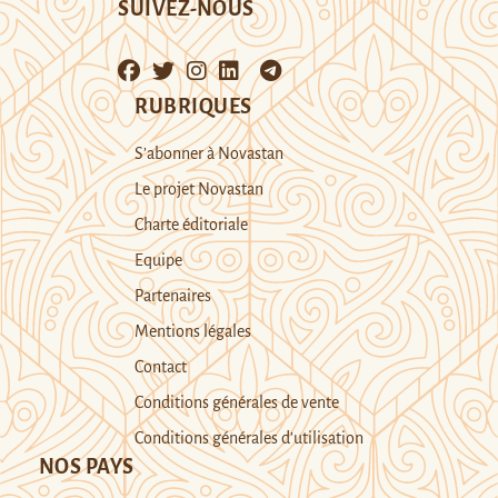
SUIVEZ-NOUS
RUBRIQUES
S’abonner à Novastan
Le projet Novastan
Charte éditoriale
Equipe
Partenaires
Mentions légales
Contact
Conditions générales de vente
Conditions générales d’utilisation
NOS PAYS