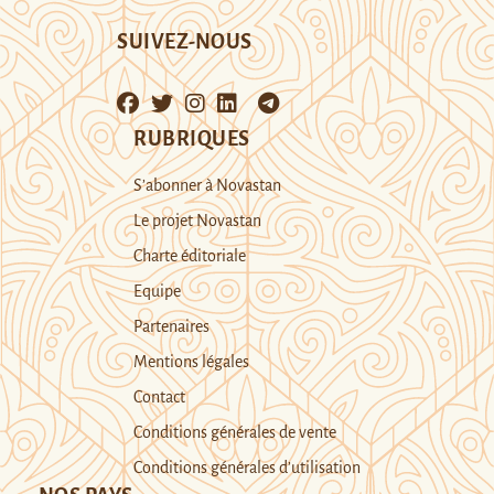
SUIVEZ-NOUS
RUBRIQUES
S’abonner à Novastan
Le projet Novastan
Charte éditoriale
Equipe
Partenaires
Mentions légales
Contact
Conditions générales de vente
Conditions générales d’utilisation