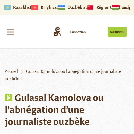
Kazakhstan
Kirghizstan
Ouzbékistan
Région Ouïghoure
Tadjik
S’abonner
Connexion
Accueil
Gulasal Kamolova ou l’abnégation d’une journaliste
ouzbèke
Gulasal Kamolova ou
l’abnégation d’une
journaliste ouzbèke