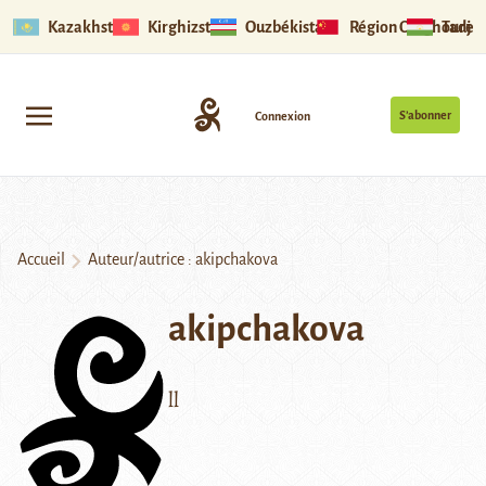
Kazakhstan
Kirghizstan
Ouzbékistan
Région Ouïghoure
Tadjik
S’abonner
Connexion
Accueil
Auteur/autrice : akipchakova
akipchakova
ll