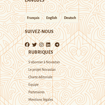
LANGUES
Français
English
Deutsch
SUIVEZ-NOUS
RUBRIQUES
S’abonner à Novastan
Le projet Novastan
Charte éditoriale
Equipe
Partenaires
Mentions légales