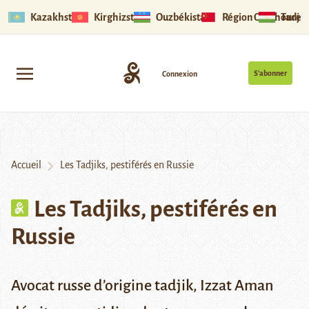
Kazakhstan
Kirghizstan
Ouzbékistan
Région Ouïghoure
Tadjik
S’abonner
Connexion
Accueil
Les Tadjiks, pestiférés en Russie
Les Tadjiks, pestiférés en
Russie
Avocat russe d’origine tadjik, Izzat Aman