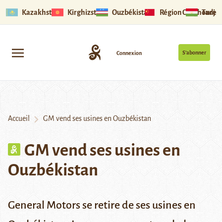
Kazakhstan
Kirghizstan
Ouzbékistan
Région Ouïghoure
Tadjik
S’abonner
Connexion
Accueil
GM vend ses usines en Ouzbékistan
GM vend ses usines en
Ouzbékistan
General Motors se retire de ses usines en