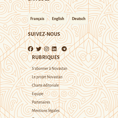
Français
English
Deutsch
SUIVEZ-NOUS
RUBRIQUES
S’abonner à Novastan
Le projet Novastan
Charte éditoriale
Equipe
Partenaires
Mentions légales