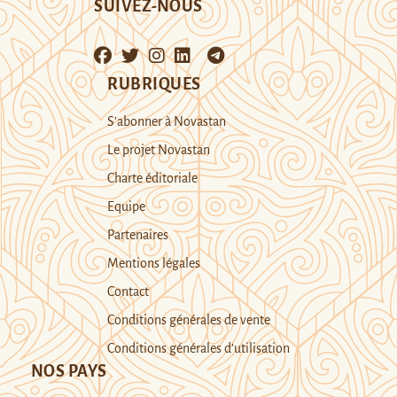
SUIVEZ-NOUS
RUBRIQUES
S’abonner à Novastan
Le projet Novastan
Charte éditoriale
Equipe
Partenaires
Mentions légales
Contact
Conditions générales de vente
Conditions générales d’utilisation
NOS PAYS