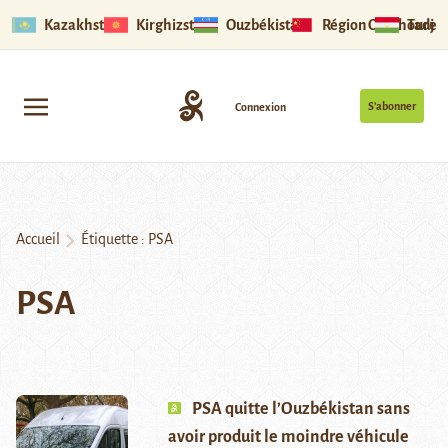
Kazakhstan
Kirghizstan
Ouzbékistan
Région Ouïghoure
Tadjik
S’abonner
Connexion
Accueil
Étiquette :
PSA
PSA
PSA quitte l’Ouzbékistan sans
avoir produit le moindre véhicule