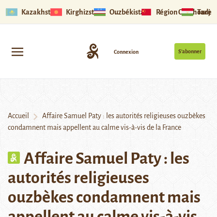
Kazakhstan
Kirghizstan
Ouzbékistan
Région Ouïghoure
Tadjik
S’abonner
Connexion
Accueil
Affaire Samuel Paty : les autorités religieuses ouzbèkes
condamnent mais appellent au calme vis-à-vis de la France
Affaire Samuel Paty : les
autorités religieuses
ouzbèkes condamnent mais
appellent au calme vis-à-vis