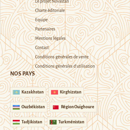
Le projet Novastan
Charte éditoriale
Equipe
Partenaires
Mentions légales
Contact
Conditions générales de vente
Conditions générales d’utilisation
NOS PAYS
Kazakhstan
Kirghizstan
Ouzbékistan
Région Ouïghoure
Tadjikistan
Turkménistan