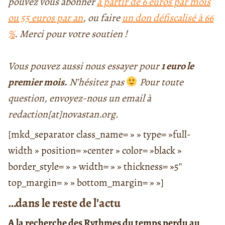
pouvez vous abonner
à partir de 6 euros par mois
ou 55 euros par an
, ou faire
un don défiscalisé à 66
%
.
Merci pour votre soutien !
Vous pouvez aussi nous essayer pour
1 euro le
premier mois.
N’hésitez pas
Pour toute
question, envoyez-nous un email à
redaction[at]novastan.org
.
[mkd_separator class_name= » » type= »full-
width » position= »center » color= »black »
border_style= » » width= » » thickness= »5″
top_margin= » » bottom_margin= » »]
…dans le reste de l’actu
A la recherche des Rythmes du temps perdu au