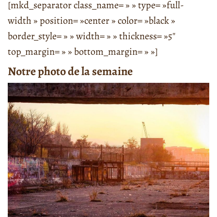
[mkd_separator class_name= » » type= »full-
width » position= »center » color= »black »
border_style= » » width= » » thickness= »5″
top_margin= » » bottom_margin= » »]
Notre photo de la semaine