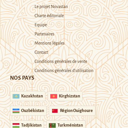
Le projet Novastan
Charte éditoriale
Equipe
Partenaires
Mentions légales
Contact
Conditions générales de vente
Conditions générales d’utilisation
NOS PAYS
Kazakhstan
Kirghizstan
Ouzbékistan
Région Ouïghoure
Tadjikistan
Turkménistan