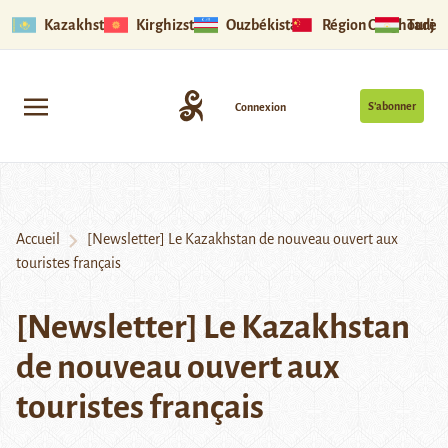
Kazakhstan
Kirghizstan
Ouzbékistan
Région Ouïghoure
Tadjik
S’abonner
Connexion
Accueil
[Newsletter] Le Kazakhstan de nouveau ouvert aux
touristes français
[Newsletter] Le Kazakhstan
de nouveau ouvert aux
touristes français