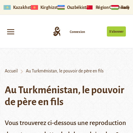
Kazakhstan
Kirghizstan
Ouzbékistan
Région Ouïghoure
Tadjik
S’abonner
Connexion
Accueil
Au Turkménistan, le pouvoir de père en fils
Au Turkménistan, le pouvoir
de père en fils
Vous trouverez ci-dessous une reproduction