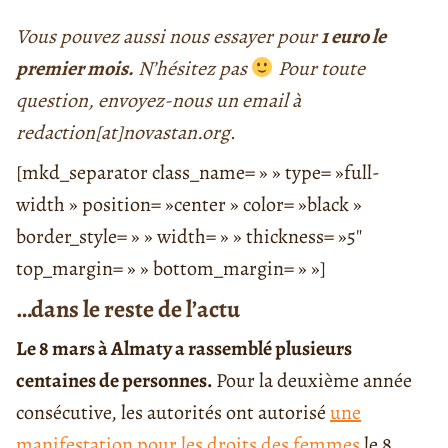
Vous pouvez aussi nous essayer pour
1 euro le
premier mois.
N’hésitez pas
Pour toute
question, envoyez-nous un email à
redaction[at]novastan.org
.
[mkd_separator class_name= » » type= »full-
width » position= »center » color= »black »
border_style= » » width= » » thickness= »5″
top_margin= » » bottom_margin= » »]
…dans le reste de l’actu
Le 8 mars à Almaty a rassemblé plusieurs
centaines de personnes.
Pour la deuxième année
consécutive, les autorités ont autorisé
une
manifestation pour les droits des femmes
le 8