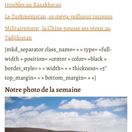
troubles au Kazakhstan
Le Turkménistan, ce méga-pollueur inconnu
Militairement, la Chine pousse ses pions au
Tadjikistan
[mkd_separator class_name= » » type= »full-
width » position= »center » color= »black »
border_style= » » width= » » thickness= »5″
top_margin= » » bottom_margin= » »]
Notre photo de la semaine