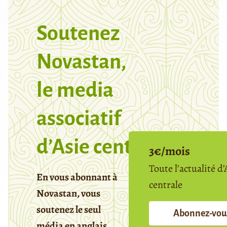
Soutenez
Novastan,
le media
associatif
d’Asie centrale
3€/mois
Toute l’actualité d’
En vous abonnant à
centrale
Novastan, vous
soutenez le seul
Abonnez-vou
média en anglais,