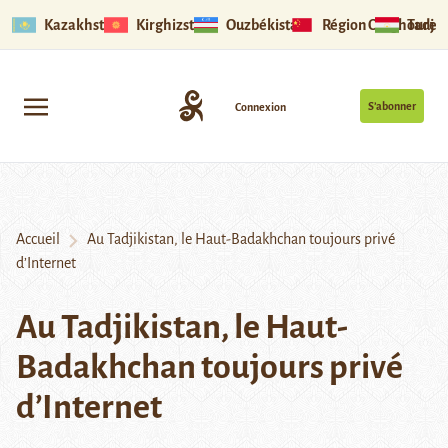
Kazakhstan
Kirghizstan
Ouzbékistan
Région Ouïghoure
Tadjik
S’abonner
Connexion
Accueil
Au Tadjikistan, le Haut-Badakhchan toujours privé
d’Internet
Au Tadjikistan, le Haut-
Badakhchan toujours privé
d’Internet