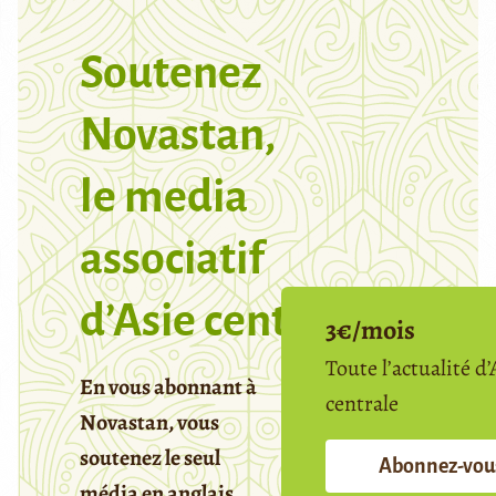
Soutenez
Novastan,
le media
associatif
d’Asie centrale
3€/mois
Toute l’actualité d’
En vous abonnant à
centrale
Novastan, vous
soutenez le seul
Abonnez-vou
média en anglais,