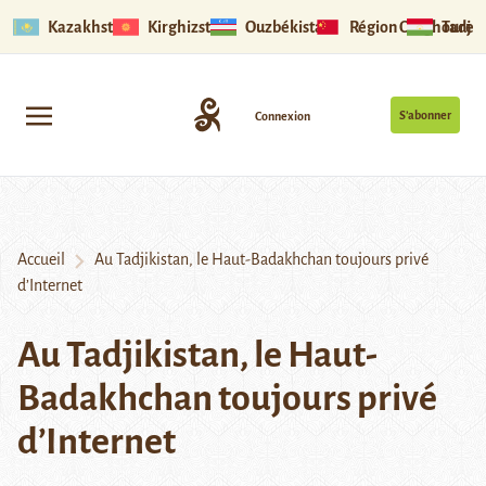
Kazakhstan
Kirghizstan
Ouzbékistan
Région Ouïghoure
Tadjik
S’abonner
Connexion
Accueil
Au Tadjikistan, le Haut-Badakhchan toujours privé
d’Internet
Au Tadjikistan, le Haut-
Badakhchan toujours privé
d’Internet