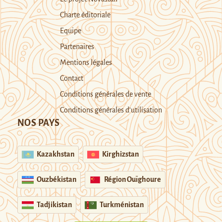
Charte éditoriale
Equipe
Partenaires
Mentions légales
Contact
Conditions générales de vente
Conditions générales d’utilisation
NOS PAYS
Kazakhstan
Kirghizstan
Ouzbékistan
Région Ouïghoure
Tadjikistan
Turkménistan