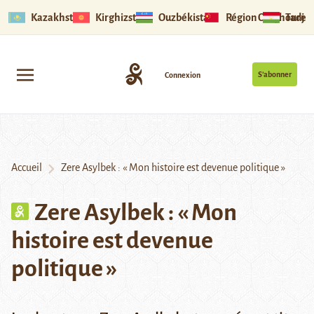
Kazakhstan
Kirghizstan
Ouzbékistan
Région Ouïghoure
Tadjik
S’abonner
Connexion
Accueil
Zere Asylbek : « Mon histoire est devenue politique »
Zere Asylbek : « Mon
histoire est devenue
politique »