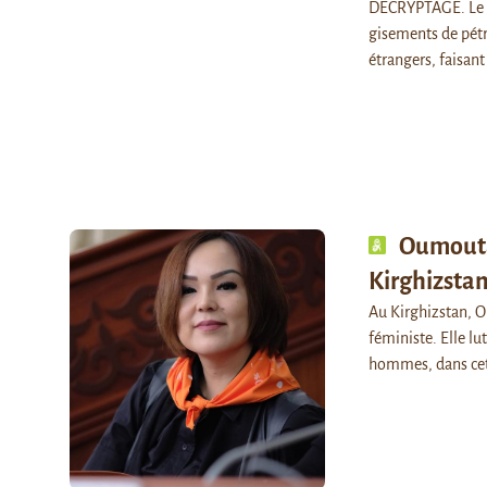
DECRYPTAGE. Le 29
gisements de pétr
étrangers, faisan
Oumouta
Kirghizsta
Au Kirghizstan, O
féministe. Elle l
hommes, dans cett