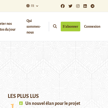
FR
Qui
eter nos
sommes-
S’abonner
Connexion
os du jour
nous
LES PLUS LUS
Un nouvel élan pour le projet