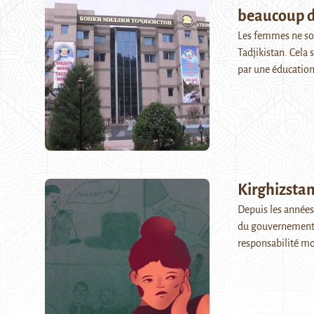
beaucoup d
Les femmes ne son
Tadjikistan. Cela 
par une éducation
Kirghizsta
Depuis les année
du gouvernement k
responsabilité m