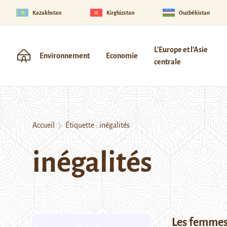
Kazakhstan
Kirghizstan
Ouzbékistan
L'Europe et l'Asie
Environnement
Economie
centrale
Accueil
Étiquette :
inégalités
inégalités
Les femmes 