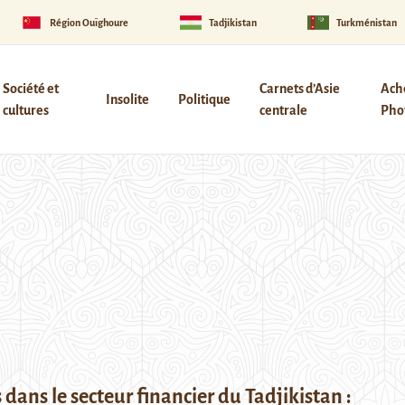
Région Ouïghoure
Tadjikistan
Turkménistan
Société et
Carnets d’Asie
Ach
Insolite
Politique
cultures
centrale
Phot
dans le secteur financier du Tadjikistan :