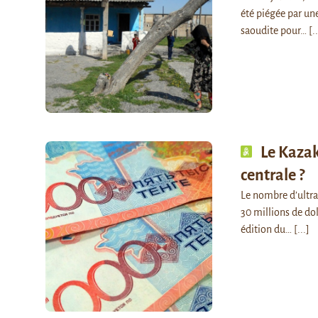
été piégée par une
saoudite pour…
[..
Le Kazak
centrale ?
Le nombre d’ultra
30 millions de dol
édition du…
[...]