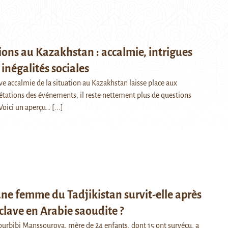
ons au Kazakhstan : accalmie, intrigues
 inégalités sociales
ive accalmie de la situation au Kazakhstan laisse place aux
étations des événements, il reste nettement plus de questions
Voici un aperçu…
[...]
e femme du Tadjikistan survit-elle après
sclave en Arabie saoudite ?
ourbibi Manssourova, mère de 24 enfants, dont 15 ont survécu, a