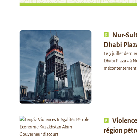
Nur-Sult
Dhabi Plaza
Le 3 juillet dernie
Dhabi Plaza » à N
mécontentement 
Violence
région pétr