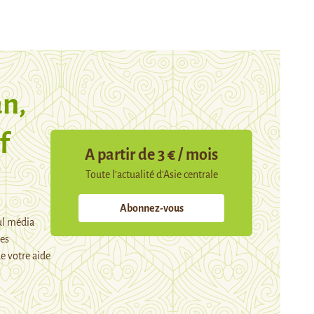
n,
f
A partir de 3 € / mois
Toute l’actualité d’Asie centrale
Abonnez-vous
ul média
mes
e votre aide