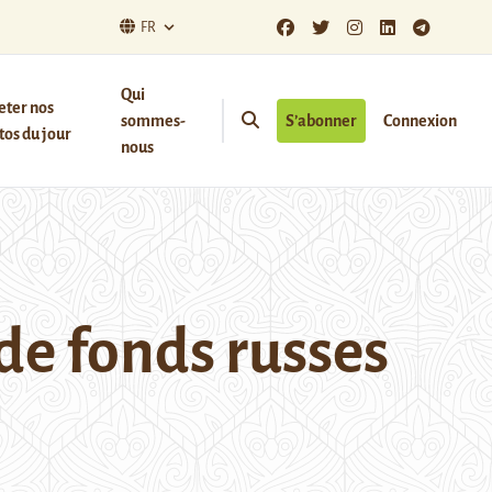
FR
Qui
eter nos
sommes-
S’abonner
Connexion
os du jour
nous
 de fonds russes