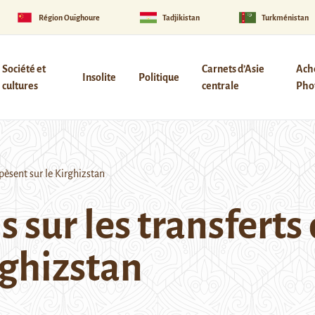
Région Ouïghoure
Tadjikistan
Turkménistan
Société et
Carnets d’Asie
Ach
Insolite
Politique
cultures
centrale
Phot
pèsent sur le Kirghizstan
s sur les transferts
rghizstan