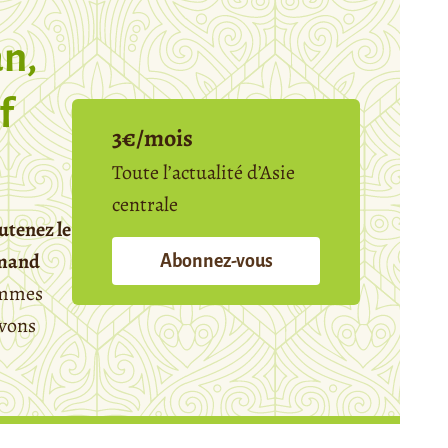
n,
f
3€/mois
Toute l’actualité d’Asie
centrale
utenez le
emand
Abonnez-vous
mmes
avons