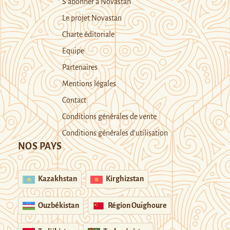
S’abonner à Novastan
Le projet Novastan
Charte éditoriale
Equipe
Partenaires
Mentions légales
Contact
Conditions générales de vente
Conditions générales d’utilisation
NOS PAYS
Kazakhstan
Kirghizstan
Ouzbékistan
Région Ouïghoure