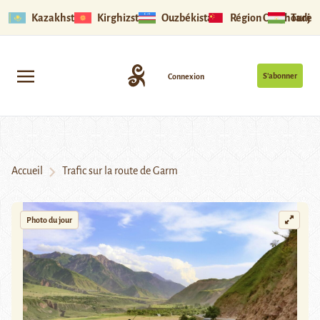
Kazakhstan
Kirghizstan
Ouzbékistan
Région Ouïghoure
Tadjik
S’abonner
Connexion
Accueil
Trafic sur la route de Garm
Photo du jour