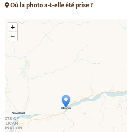
Où la photo a-t-elle été prise ?
+
−
Travelers' Map is loading...
If you see this after your page is
loaded completely, leafletJS files are
missing.