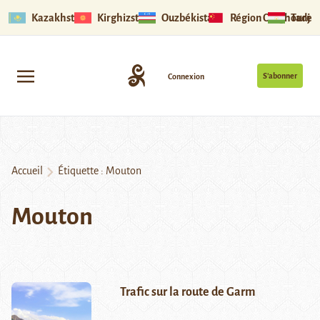
Kazakhstan
Kirghizstan
Ouzbékistan
Région Ouïghoure
Tadjik
S’abonner
Connexion
Accueil
Étiquette :
Mouton
Mouton
Trafic sur la route de Garm