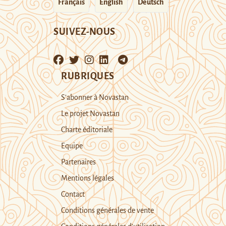
Français
English
Deutsch
SUIVEZ-NOUS
RUBRIQUES
S’abonner à Novastan
Le projet Novastan
Charte éditoriale
Equipe
Partenaires
Mentions légales
Contact
Conditions générales de vente