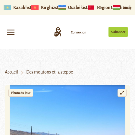
Kazakhstan
Kirghizstan
Ouzbékistan
Région Ouïghoure
Tadjik
S’abonner
Connexion
Accueil
Des moutons et la steppe
Photo du jour