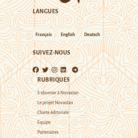
LANGUES
Français
English
Deutsch
SUIVEZ-NOUS
RUBRIQUES
S’abonner à Novastan
Le projet Novastan
Charte éditoriale
Equipe
Partenaires