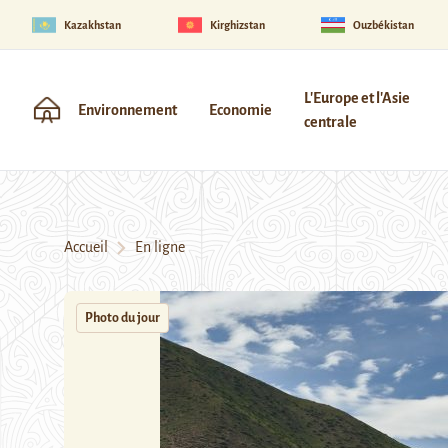
Kazakhstan
Kirghizstan
Ouzbékistan
L'Europe et l'Asie
Environnement
Economie
centrale
Accueil
En ligne
Photo du jour