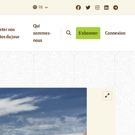
FR
Qui
eter nos
sommes-
S’abonner
Connexion
os du jour
nous