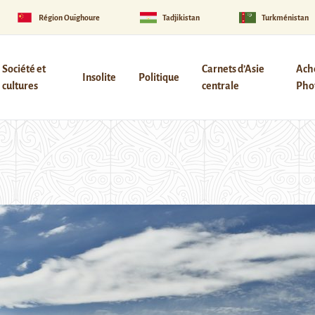
Région Ouïghoure
Tadjikistan
Turkménistan
Société et
Carnets d’Asie
Ach
Insolite
Politique
cultures
centrale
Phot