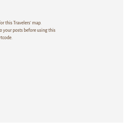
r this Travelers' map.
 your posts before using this
rtcode.