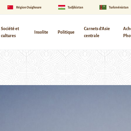
Région Ouïghoure
Tadjikistan
Turkménistan
Société et
Carnets d’Asie
Ach
Insolite
Politique
cultures
centrale
Phot