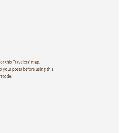
r this Travelers' map.
 your posts before using this
rtcode.