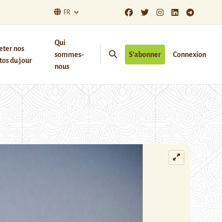
FR
Qui
eter nos
sommes-
S’abonner
Connexion
os du jour
nous