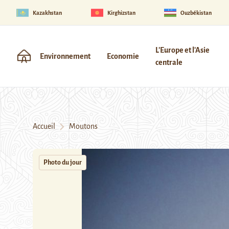
Kazakhstan
Kirghizstan
Ouzbékistan
L'Europe et l'Asie
Environnement
Economie
centrale
Accueil
Moutons
Photo du jour