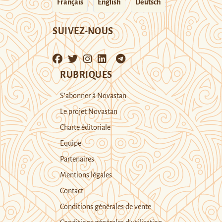
Français
English
Deutsch
SUIVEZ-NOUS
RUBRIQUES
S’abonner à Novastan
Le projet Novastan
Charte éditoriale
Equipe
Partenaires
Mentions légales
Contact
Conditions générales de vente