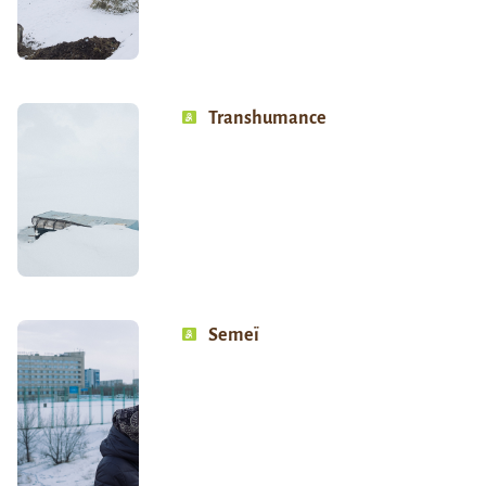
Transhumance
Semeï