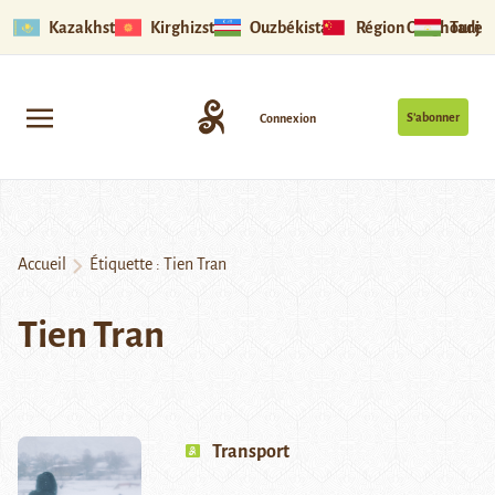
Kazakhstan
Kirghizstan
Ouzbékistan
Région Ouïghoure
Tadjik
S’abonner
Connexion
Accueil
Étiquette :
Tien Tran
Tien Tran
Transport