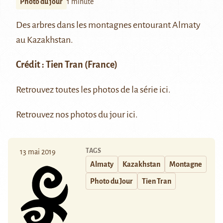
Photo du jour
1 minute
Des arbres dans les montagnes entourant
Almaty
au Kazakhstan.
Crédit :
Tien Tran
(France)
Retrouvez toutes les photos de la série
ici
.
Retrouvez nos photos du jour
ici
.
TAGS
13 mai 2019
Almaty
Kazakhstan
Montagne
Photo du Jour
Tien Tran