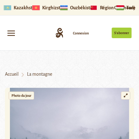
Kazakhstan
Kirghizstan
Ouzbékistan
Région Ouïghoure
Tadjik
S’abonner
Connexion
Accueil
La montagne
Photo du jour