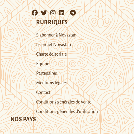
RUBRIQUES
S’abonner à Novastan
Le projet Novastan
Charte éditoriale
Equipe
Partenaires
Mentions légales
Contact
Conditions générales de vente
Conditions générales d’utilisation
NOS PAYS