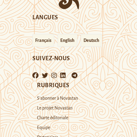
LANGUES
Français
English
Deutsch
SUIVEZ-NOUS
RUBRIQUES
S’abonner à Novastan
Le projet Novastan
Charte éditoriale
Equipe