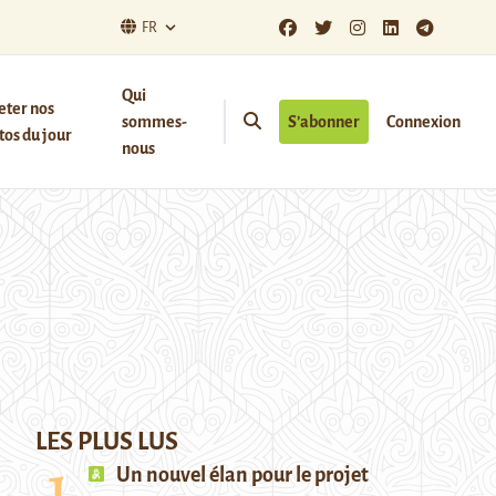
FR
Qui
eter nos
sommes-
S’abonner
Connexion
os du jour
nous
LES PLUS LUS
Un nouvel élan pour le projet