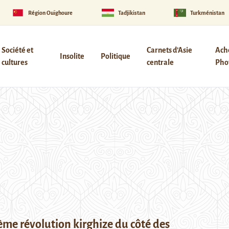
Région Ouïghoure
Tadjikistan
Turkménistan
Société et
Carnets d’Asie
Ach
Insolite
Politique
cultures
centrale
Phot
ième révolution kirghize du côté des