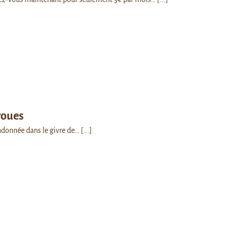
roues
ndonnée dans le givre de…
[...]