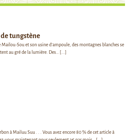
 de tungstène
de Maïlou-Sou et son usine d’ampoule, des montagnes blanches se
ntent au gré de la lumière. Des…
[...]
bon à Mailuu Suu . . . Vous avez encore 80 % de cet article à
ez-vous maintenant pour seulement 3€ par mois…
[...]