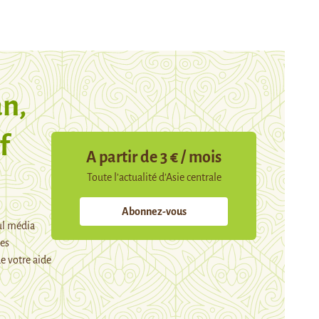
n,
f
A partir de 3 € / mois
Toute l’actualité d’Asie centrale
Abonnez-vous
ul média
mes
e votre aide