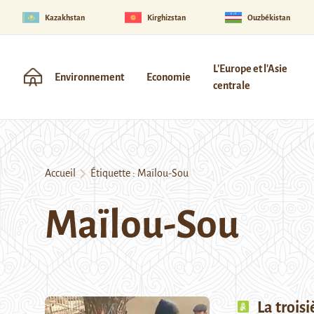
Kazakhstan
Kirghizstan
Ouzbékistan
L'Europe et l'Asie
Environnement
Economie
centrale
Accueil
Étiquette :
Maïlou-Sou
Maïlou-Sou
La trois