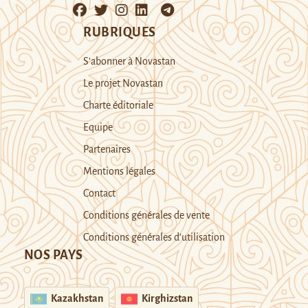
RUBRIQUES
S’abonner à Novastan
Le projet Novastan
Charte éditoriale
Equipe
Partenaires
Mentions légales
Contact
Conditions générales de vente
Conditions générales d’utilisation
NOS PAYS
Kazakhstan
Kirghizstan