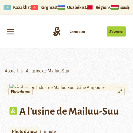
Kazakhstan
Kirghizstan
Ouzbékistan
Région Ouïghoure
Tadjik
S’abonner
Connexion
Accueil
A l’usine de Mailuu-Suu
Photo du jour
A l’usine de Mailuu-Suu
Photo du jour
1 minute