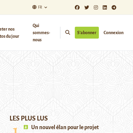
FR
Qui
eter nos
sommes-
S’abonner
Connexion
os du jour
nous
LES PLUS LUS
Un nouvel élan pour le projet