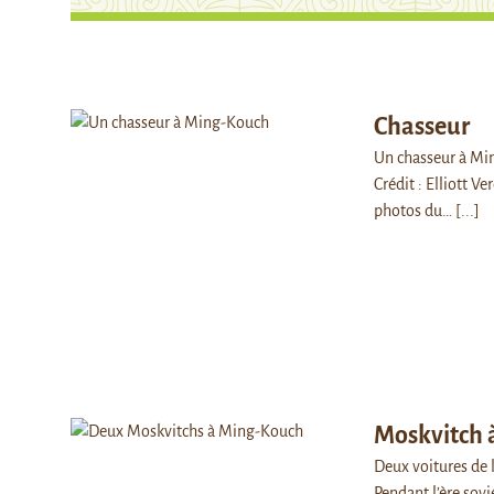
Chasseur
Un chasseur à Min
Crédit : Elliott V
photos du…
[...]
Moskvitch 
Deux voitures de 
Pendant l’ère sovi