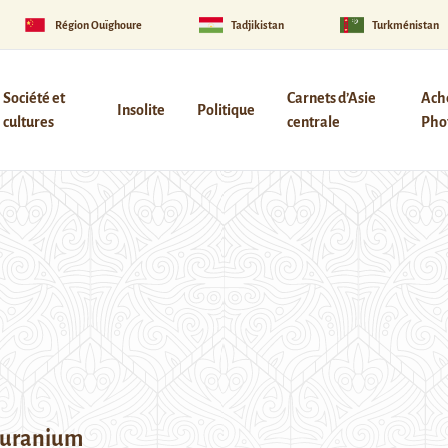
Région Ouïghoure
Tadjikistan
Turkménistan
Société et
Carnets d’Asie
Ach
Insolite
Politique
cultures
centrale
Phot
 uranium