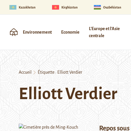
Kazakhstan
Kirghizstan
Ouzbékistan
L'Europe et l'Asie
Environnement
Economie
centrale
Accueil
Étiquette :
Elliott Verdier
Elliott Verdier
Repos sous