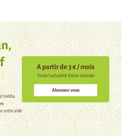
n,
f
A partir de 3 € / mois
Toute l’actualité d’Asie centrale
Abonnez-vous
ul média
mes
e votre aide