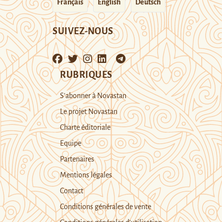
Français
English
Deutsch
SUIVEZ-NOUS
RUBRIQUES
S’abonner à Novastan
Le projet Novastan
Charte éditoriale
Equipe
Partenaires
Mentions légales
Contact
Conditions générales de vente