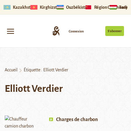
Kazakhstan
Kirghizstan
Ouzbékistan
Région Ouïghoure
Tadjik
S’abonner
Connexion
Accueil
Étiquette :
Elliott Verdier
Elliott Verdier
Charges de charbon