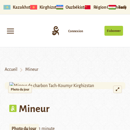
Kazakhstan
Kirghizstan
Ouzbékistan
Région Ouïghoure
Tadjik
S’abonner
Connexion
Accueil
Mineur
Photo du jour
Mineur
Photo du jour
1 minute