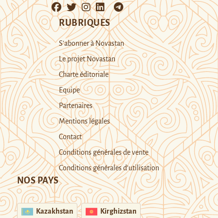
RUBRIQUES
S’abonner à Novastan
Le projet Novastan
Charte éditoriale
Equipe
Partenaires
Mentions légales
Contact
Conditions générales de vente
Conditions générales d’utilisation
NOS PAYS
Kazakhstan
Kirghizstan