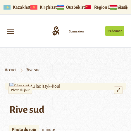
Kazakhstan
Kirghizstan
Ouzbékistan
Région Ouïghoure
Tadjik
S’abonner
Connexion
Accueil
Rive sud
Photo du jour
Rive sud
Photo du jour
1 minute