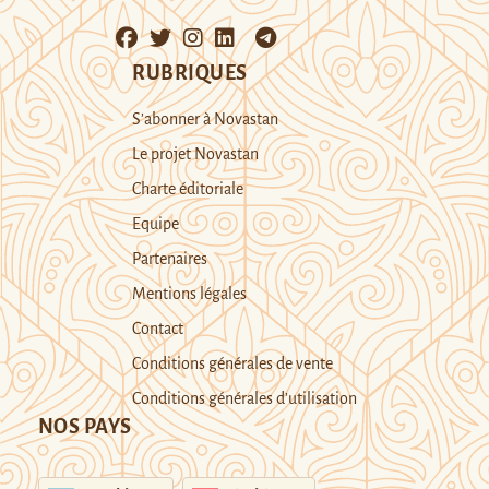
RUBRIQUES
S’abonner à Novastan
Le projet Novastan
Charte éditoriale
Equipe
Partenaires
Mentions légales
Contact
Conditions générales de vente
Conditions générales d’utilisation
NOS PAYS