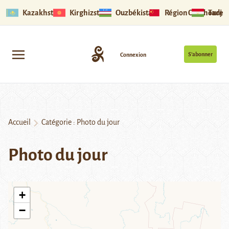
Kazakhstan
Kirghizstan
Ouzbékistan
Région Ouïghoure
Tadjik
S’abonner
Connexion
Accueil
Catégorie :
Photo du jour
Photo du jour
+
−