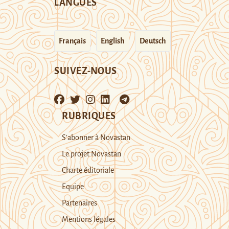
LANGUES
Français
English
Deutsch
SUIVEZ-NOUS
RUBRIQUES
S’abonner à Novastan
Le projet Novastan
Charte éditoriale
Equipe
Partenaires
Mentions légales