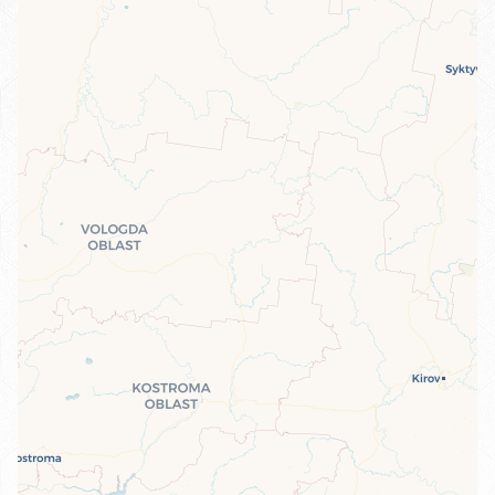
Travelers' Map is loading...
If you see this after your page is
loaded completely, leafletJS files are
missing.