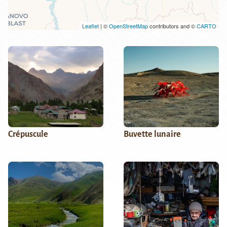
Leaflet
| ©
OpenStreetMap
contributors and ©
CARTO
Crépuscule
Buvette lunaire