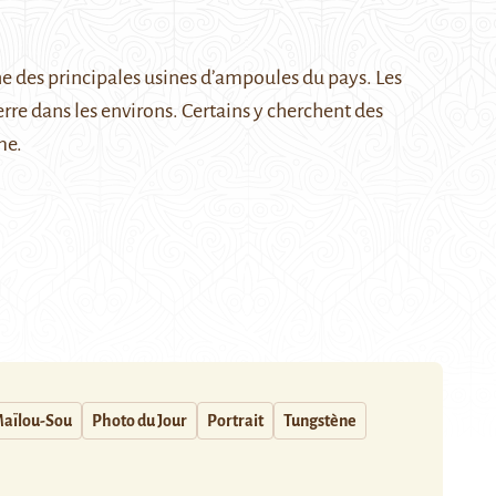
une des principales usines d’ampoules du pays. Les
erre dans les environs. Certains
y cherchent
des
me.
aïlou-Sou
Photo du Jour
Portrait
Tungstène