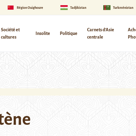
Région Ouïghoure
Tadjikistan
Turkménistan
Société et
Carnets d’Asie
Ach
Insolite
Politique
cultures
centrale
Phot
tène