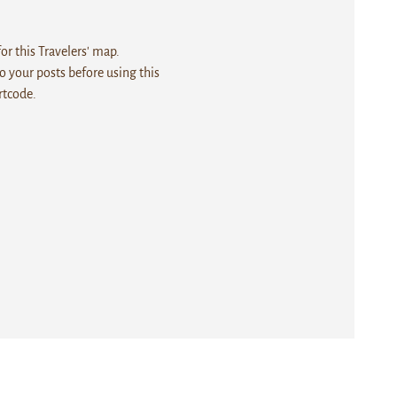
r this Travelers' map.
 your posts before using this
rtcode.