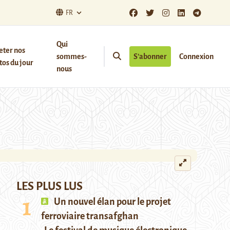
FR
Qui
eter nos
sommes-
S’abonner
Connexion
os du jour
nous
LES PLUS LUS
Un nouvel élan pour le projet
ferroviaire transafghan