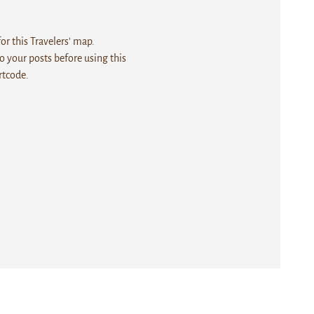
r this Travelers' map.
 your posts before using this
rtcode.