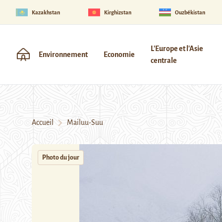
Kazakhstan
Kirghizstan
Ouzbékistan
L'Europe et l'Asie
Environnement
Economie
centrale
Accueil
Mailuu-Suu
Photo du jour