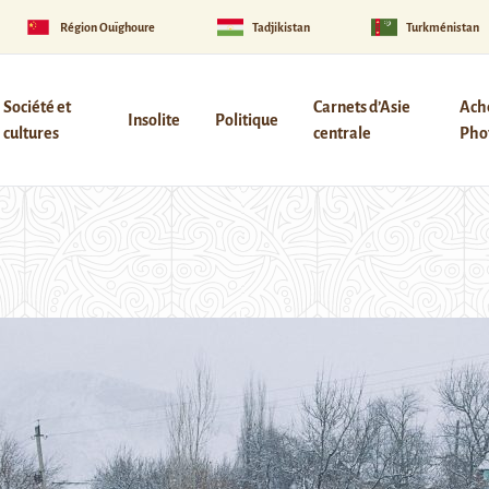
Région Ouïghoure
Tadjikistan
Turkménistan
Société et
Carnets d’Asie
Ach
Insolite
Politique
cultures
centrale
Phot