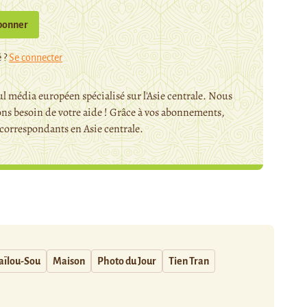
bonner
 ?
Se connecter
l média européen spécialisé sur l'Asie centrale. Nous
ns besoin de votre aide ! Grâce à vos abonnements,
orrespondants en Asie centrale.
ïlou-Sou
Maison
Photo du Jour
Tien Tran