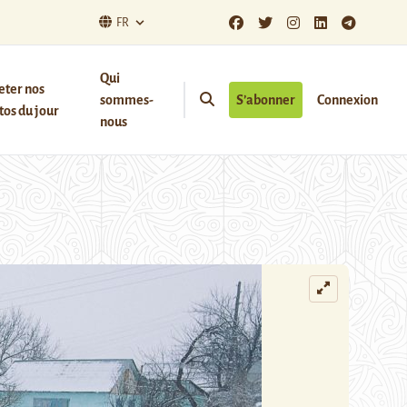
FR
Qui
eter nos
sommes-
S’abonner
Connexion
os du jour
nous