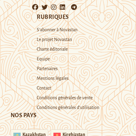
RUBRIQUES
S’abonner à Novastan
Le projet Novastan
Charte éditoriale
Equipe
Partenaires
Mentions légales
Contact
Conditions générales de vente
Conditions générales d’utilisation
NOS PAYS
Kazakhstan
Kirghizstan