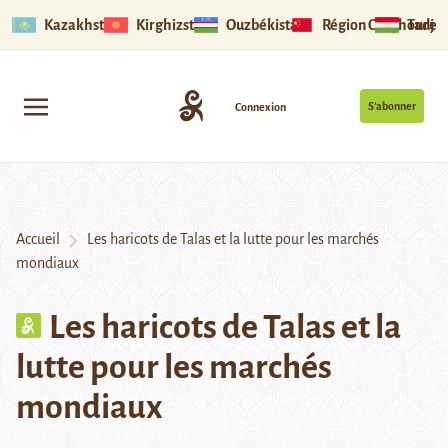
Kazakhstan
Kirghizstan
Ouzbékistan
Région Ouïghoure
Tadjik
S’abonner
Connexion
Accueil
Les haricots de Talas et la lutte pour les marchés
mondiaux
Les haricots de Talas et la
lutte pour les marchés
mondiaux