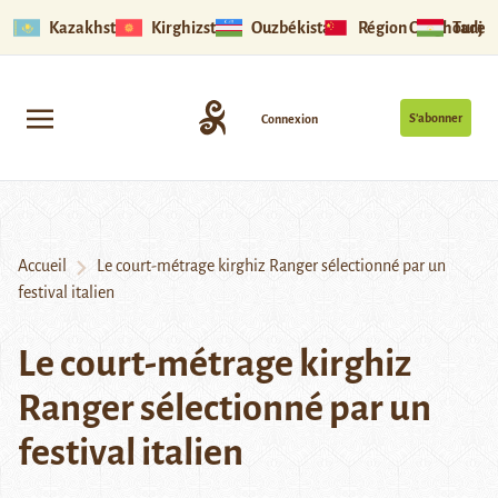
Kazakhstan
Kirghizstan
Ouzbékistan
Région Ouïghoure
Tadjik
S’abonner
Connexion
Accueil
Le court-métrage kirghiz Ranger sélectionné par un
festival italien
Le court-métrage kirghiz
Ranger sélectionné par un
festival italien