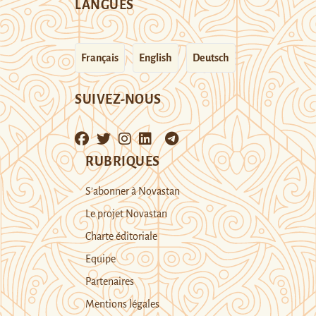
LANGUES
Français
English
Deutsch
SUIVEZ-NOUS
RUBRIQUES
S’abonner à Novastan
Le projet Novastan
Charte éditoriale
Equipe
Partenaires
Mentions légales