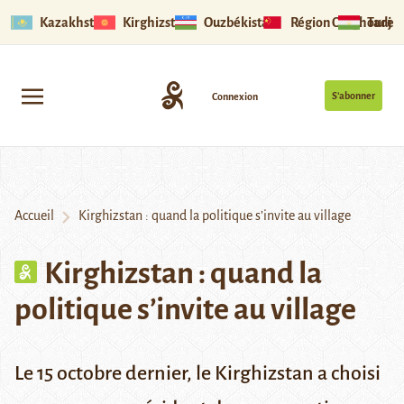
Kazakhstan
Kirghizstan
Ouzbékistan
Région Ouïghoure
Tadjik
S’abonner
Connexion
Accueil
Kirghizstan : quand la politique s’invite au village
Kirghizstan : quand la
politique s’invite au village
Le 15 octobre dernier, le Kirghizstan a choisi