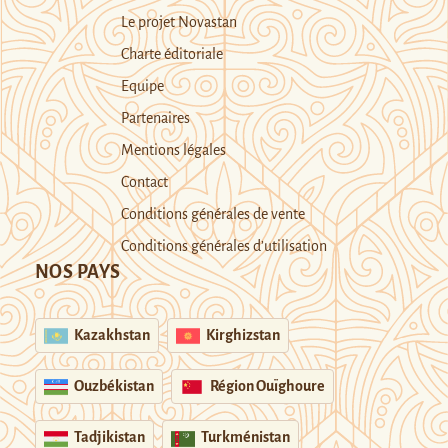
Le projet Novastan
Charte éditoriale
Equipe
Partenaires
Mentions légales
Contact
Conditions générales de vente
Conditions générales d’utilisation
NOS PAYS
Kazakhstan
Kirghizstan
Ouzbékistan
Région Ouïghoure
Tadjikistan
Turkménistan