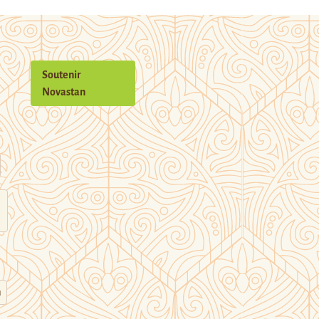
Soutenir
Novastan
n