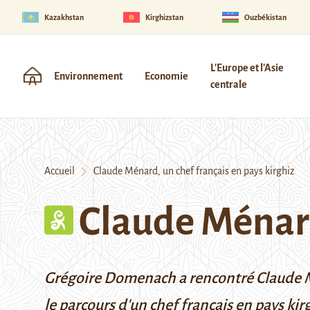
Kazakhstan
Kirghizstan
Ouzbékistan
L'Europe et l'Asie
Environnement
Economie
centrale
Accueil
Claude Ménard, un chef français en pays kirghiz
Claude Ménard
Grégoire Domenach a rencontré Claude Mé
le parcours d'un chef français en pays ki