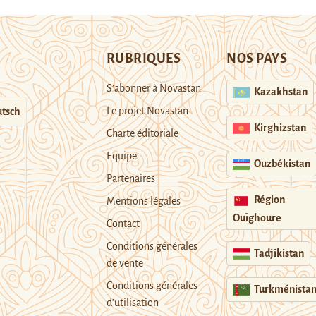
RUBRIQUES
NOS PAYS
S’abonner à Novastan
Kazakhstan
Le projet Novastan
tsch
Kirghizstan
Charte éditoriale
Equipe
Ouzbékistan
Partenaires
Région
Mentions légales
Ouïghoure
Contact
Conditions générales
Tadjikistan
de vente
Conditions générales
Turkménista
d’utilisation