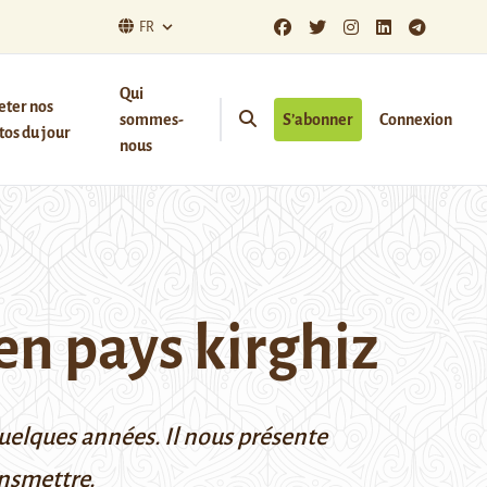
FR
Qui
eter nos
sommes-
S’abonner
Connexion
os du jour
nous
en pays kirghiz
uelques années. Il nous présente
ansmettre.