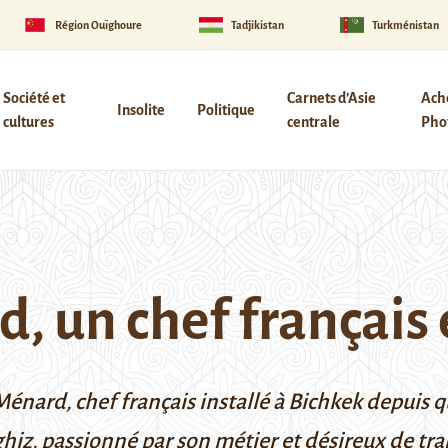
Région Ouïghoure
Tadjikistan
Turkménistan
Société et
Carnets d’Asie
Ach
Insolite
Politique
cultures
centrale
Phot
, un chef français 
nard, chef français installé à Bichkek depuis q
rghiz, passionné par son métier et désireux de tr