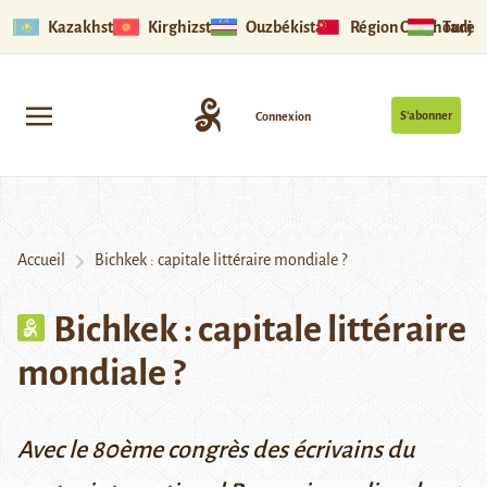
Kazakhstan
Kirghizstan
Ouzbékistan
Région Ouïghoure
Tadjik
S’abonner
Connexion
Accueil
Bichkek : capitale littéraire mondiale ?
Bichkek : capitale littéraire
mondiale ?
Avec le 80ème congrès des écrivains du