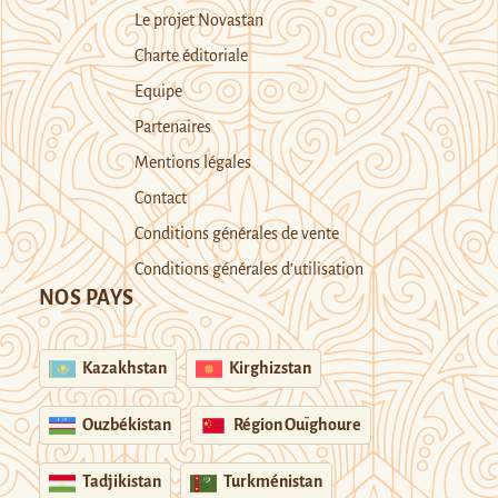
Le projet Novastan
Charte éditoriale
Equipe
Partenaires
Mentions légales
Contact
Conditions générales de vente
Conditions générales d’utilisation
NOS PAYS
Kazakhstan
Kirghizstan
Ouzbékistan
Région Ouïghoure
Tadjikistan
Turkménistan