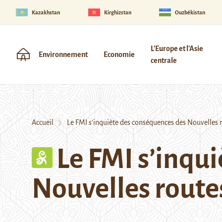
Kazakhstan
Kirghizstan
Ouzbékistan
L'Europe et l'Asie
Environnement
Economie
centrale
Accueil
Le FMI s’inquiète des conséquences des Nouvelles ro
Le FMI s’inqu
Nouvelles routes