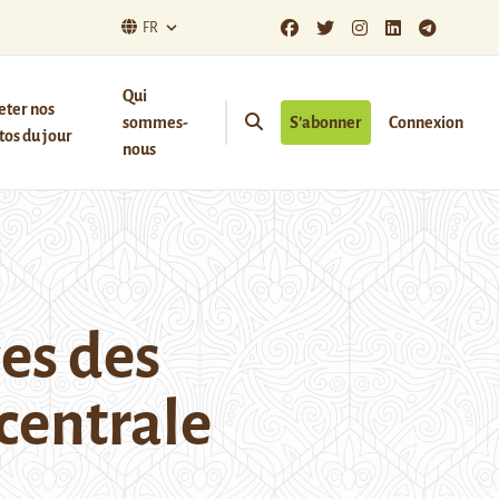
FR
Qui
eter nos
sommes-
S’abonner
Connexion
os du jour
nous
es des
 centrale