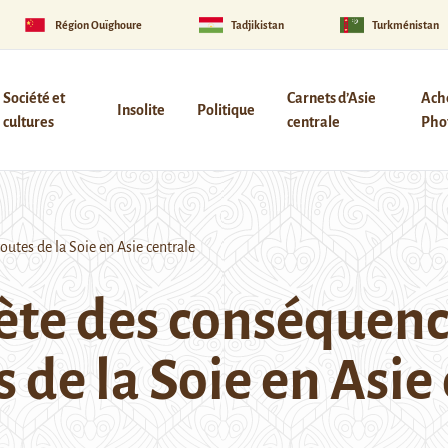
Région Ouïghoure
Tadjikistan
Turkménistan
Société et
Carnets d’Asie
Ach
Insolite
Politique
cultures
centrale
Phot
utes de la Soie en Asie centrale
iète des conséquenc
 de la Soie en Asie