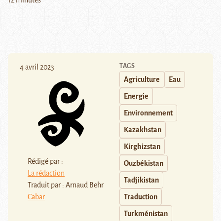
12 minutes
TAGS
4 avril 2023
Agriculture
Eau
Energie
Environnement
Kazakhstan
Kirghizstan
Rédigé par :
Ouzbékistan
La rédaction
Tadjikistan
Traduit par : Arnaud Behr
Cabar
Traduction
Turkménistan