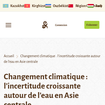
Kazakhstan
Kirghizstan
Ouzbékistan
Région Ouïghoure
Tadjik
S’abonner
Connexion
Accueil
Changement climatique : l’incertitude croissante autour
de l’eau en Asie centrale
Changement climatique :
l’incertitude croissante
autour de l’eau en Asie
centrale