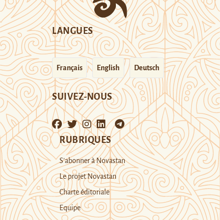
LANGUES
Français
English
Deutsch
SUIVEZ-NOUS
RUBRIQUES
S’abonner à Novastan
Le projet Novastan
Charte éditoriale
Equipe