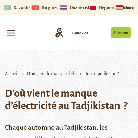
Kazakhstan
Kirghizstan
Ouzbékistan
Région Ouïghoure
Tadjik
S’abonner
Connexion
Accueil
D’où vient le manque d’électricité au Tadjikistan ?
D’où vient le manque
d’électricité au Tadjikistan ?
Chaque automne au Tadjikistan, les