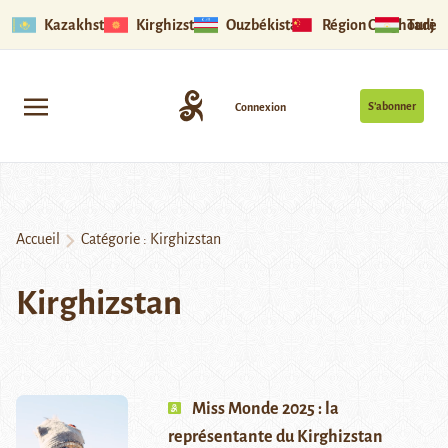
Kazakhstan
Kirghizstan
Ouzbékistan
Région Ouïghoure
Tadjik
S’abonner
Connexion
Accueil
Catégorie :
Kirghizstan
Kirghizstan
Miss Monde 2025 : la
représentante du Kirghizstan