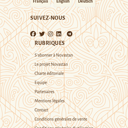
Français
English
Deutsch
SUIVEZ-NOUS
RUBRIQUES
S’abonner à Novastan
Le projet Novastan
Charte éditoriale
Equipe
Partenaires
Mentions légales
Contact
Conditions générales de vente