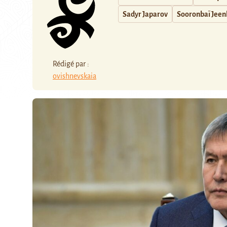
Sadyr Japarov
Sooronbaï Jee
Rédigé par :
ovishnevskaia