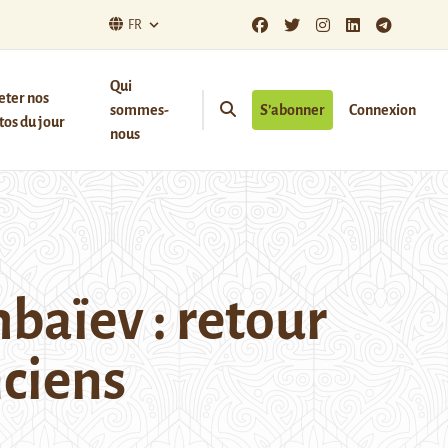
FR
Qui
eter nos
sommes-
S’abonner
Connexion
os du jour
nous
aïev : retour
ciens