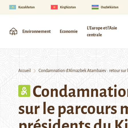
Kazakhstan
Kirghizstan
Ouzbékistan
L'Europe et l'Asie
Environnement
Economie
centrale
Accueil
Condamnation d’Almazbek Atambaïev : retour sur l
Condamnation
sur le parcours
présidents du K