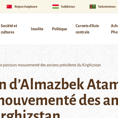
Région Ouïghoure
Tadjikistan
Turkménistan
Société et
Carnets d’Asie
Ach
Insolite
Politique
cultures
centrale
Phot
e parcours mouvementé des anciens présidents du Kirghizstan
 d’Almazbek Atamb
 mouvementé des an
irghizstan