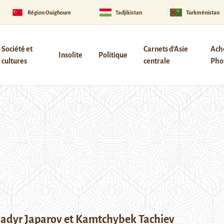
Région Ouïghoure
Tadjikistan
Turkménistan
Société et
Carnets d’Asie
Ach
Insolite
Politique
cultures
centrale
Phot
dyr Japarov et Kamtchybek Tachiev