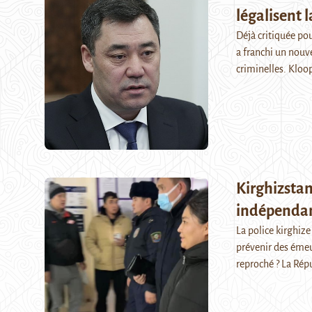
légalisent 
Déjà critiquée pou
a franchi un nouv
criminelles. Kloo
Kirghizstan
indépendan
La police kirghize
prévenir des émeut
reproché ? La Ré