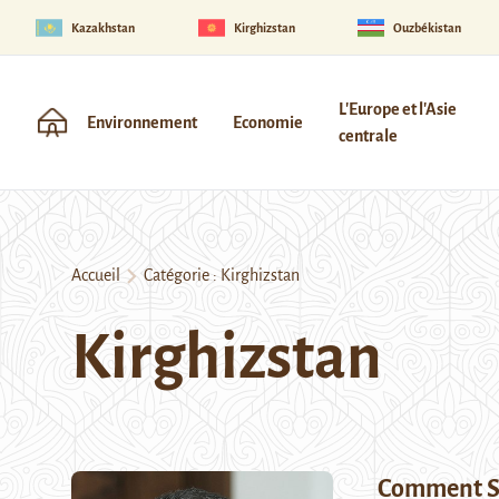
Kazakhstan
Kirghizstan
Ouzbékistan
L'Europe et l'Asie
Environnement
Economie
centrale
Accueil
Catégorie :
Kirghizstan
Kirghizstan
Comment Sa