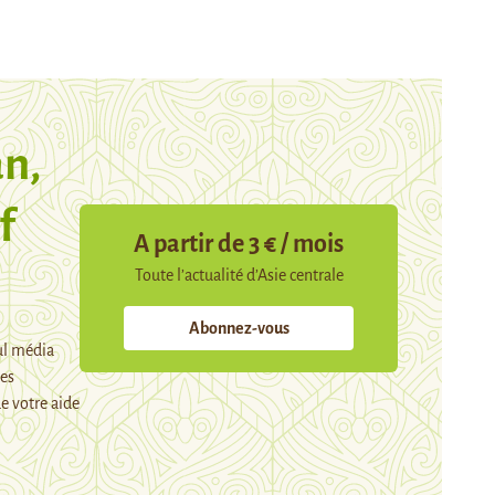
n,
f
A partir de 3 € / mois
Toute l’actualité d’Asie centrale
Abonnez-vous
ul média
mes
e votre aide