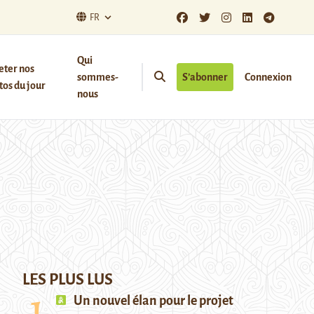
FR
Qui
eter nos
sommes-
S’abonner
Connexion
os du jour
nous
LES PLUS LUS
Un nouvel élan pour le projet