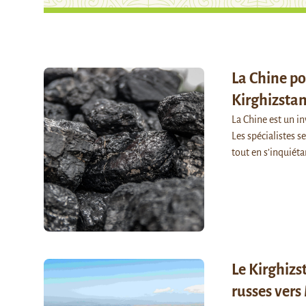
La Chine po
Kirghizsta
La Chine est un in
Les spécialistes s
tout en s’inquiét
Le Kirghizs
russes ver