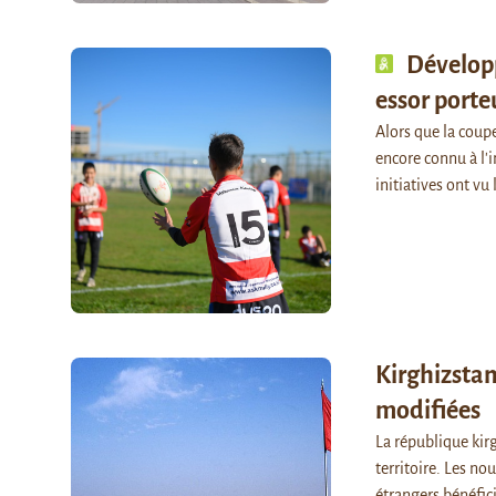
Dévelop
essor porte
Alors que la coup
encore connu à l'
initiatives ont vu
Kirghizstan
modifiées
La république kirg
territoire. Les no
étrangers bénéfic