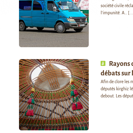
société civile ré
l’impunité. A…
[..
Rayons d
débats sur 
Afin de clore les 
députés kirghiz l
debout. Les dépu