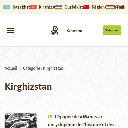
Kazakhstan
Kirghizstan
Ouzbékistan
Région Ouïghoure
Tadjik
S’abonner
Connexion
Accueil
Catégorie :
Kirghizstan
Kirghizstan
L’épopée de « Manas » :
encyclopédie de l’histoire et des