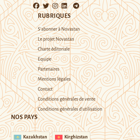
RUBRIQUES
S’abonner à Novastan
Le projet Novastan
Charte éditoriale
Equipe
Partenaires
Mentions légales
Contact
Conditions générales de vente
Conditions générales d’utilisation
NOS PAYS
Kazakhstan
Kirghizstan