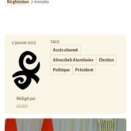
Kirghizstan
7 minutes
TAGS
2 janvier 2012
Accès abonné
Almazbek Atambaïev
Election
Politique
Président
Rédigé par :
amanj