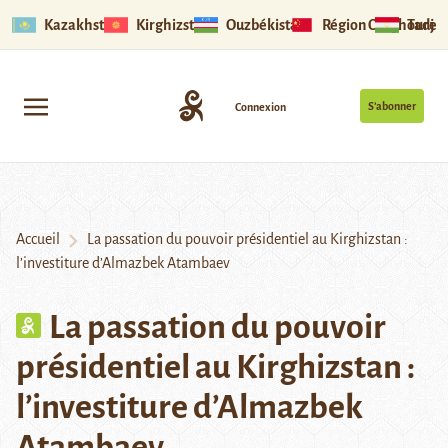
Kazakhstan
Kirghizstan
Ouzbékistan
Région Ouïghoure
Tadjik
S’abonner
Connexion
Accueil
La passation du pouvoir présidentiel au Kirghizstan :
l’investiture d’Almazbek Atambaev
La passation du pouvoir
présidentiel au Kirghizstan :
l’investiture d’Almazbek
Atambaev