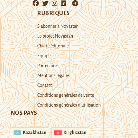
RUBRIQUES
S’abonner à Novastan
Le projet Novastan
Charte éditoriale
Equipe
Partenaires
Mentions légales
Contact
Conditions générales de vente
Conditions générales d’utilisation
NOS PAYS
Kazakhstan
Kirghizstan