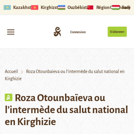
Kazakhstan
Kirghizstan
Ouzbékistan
Région Ouïghoure
Tadjik
S’abonner
Connexion
Accueil
Roza Otounbaïeva ou l’intermède du salut national en
Kirghizie
Roza Otounbaïeva ou
l’intermède du salut national
en Kirghizie