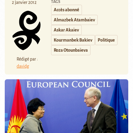
TAGS
2 janvier 2012
Accès abonné
Almazbek Atambaïev
Askar Akaïev
Kourmanbek Bakiev
Politique
Roza Otounbaïeva
Rédigé par :
davidg