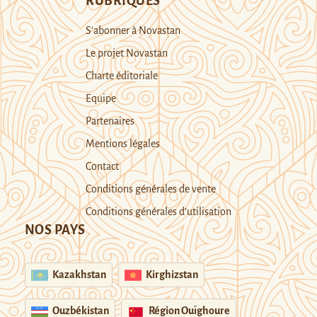
RUBRIQUES
S’abonner à Novastan
Le projet Novastan
Charte éditoriale
Equipe
Partenaires
Mentions légales
Contact
Conditions générales de vente
Conditions générales d’utilisation
NOS PAYS
Kazakhstan
Kirghizstan
Ouzbékistan
Région Ouïghoure